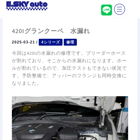
内
容
を
ス
420Iグランクーペ 水漏れ
キ
ッ
2025-03-21
/
4シリーズ
修理
プ
今回は420Iの水漏れの修理です。ブリーダーホース
が割れており、そこからの水漏れになります。ホー
ルが割れているので、加圧テストもできない状況で
す。予防整備で、アッパーのフランジも同時交換に
なりました。