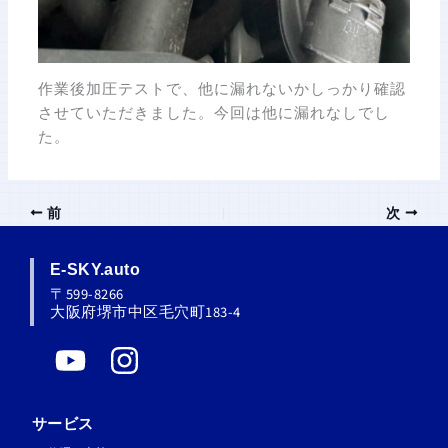
作業後加圧テストで、他に漏れないかしっかり確認
させていただきました。今回は他に漏れなしでし
た。
前
次
E-SKY.auto
〒599-8266
大阪府堺市中区毛穴町183-4
Y
I
o
n
u
s
サービス
t
t