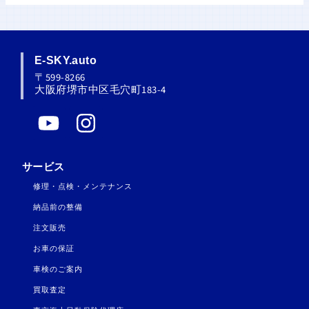
E-SKY.auto
〒599-8266
大阪府堺市中区毛穴町183-4
Y
I
o
n
u
s
サービス
t
t
修理・点検・メンテナンス
u
a
納品前の整備
b
g
注文販売
e
r
お車の保証
a
車検のご案内
m
買取査定