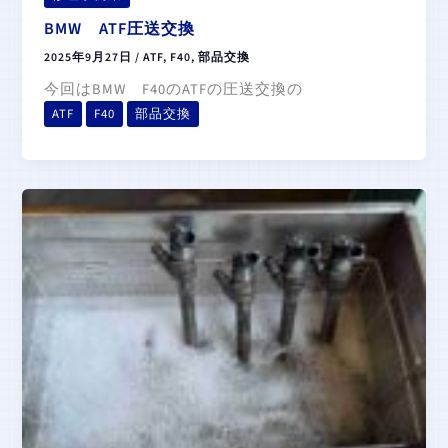
BMW ATF圧送交換
2025年9月27日
/
ATF
,
F40
,
部品交換
今回はBMW F40のATFの圧送交換の
ATF
F40
部品交換