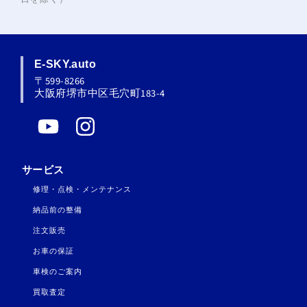
E-SKY.auto
〒599-8266
大阪府堺市中区毛穴町183-4
Y
I
o
n
u
s
サービス
t
t
修理・点検・メンテナンス
u
a
納品前の整備
b
g
注文販売
e
r
お車の保証
a
車検のご案内
m
買取査定