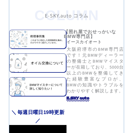
COLUMN
E-SKY.auto コラム
【照れ屋でおせっかいな
専門店】
BMW
イースカイオート
大阪府堺市のBMW専門店
です！元BMWディーラー
の整備士とBMWマイスタ
ーが在籍しており、5000台
以上のBMWを整備してき
た経験豊富なプロが、
BMWの知識やトラブルを
わかりやすく解説します。
＼ 毎週日曜日
時更新
19
／