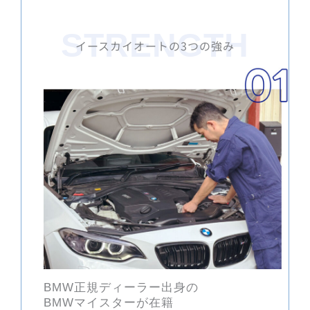
STRENGTH
イースカイオートの3つの強み
正規ディーラー出身の
BMW
マイスターが在籍
BMW