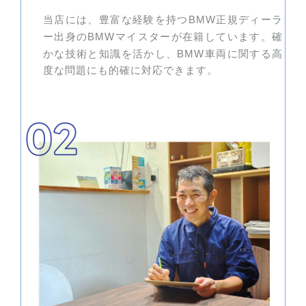
当店には、豊富な経験を持つ
正規ディーラ
BMW
ー出身の
マイスターが在籍しています。確
BMW
かな技術と知識を活かし、
車両に関する高
BMW
度な問題にも的確に対応できます。