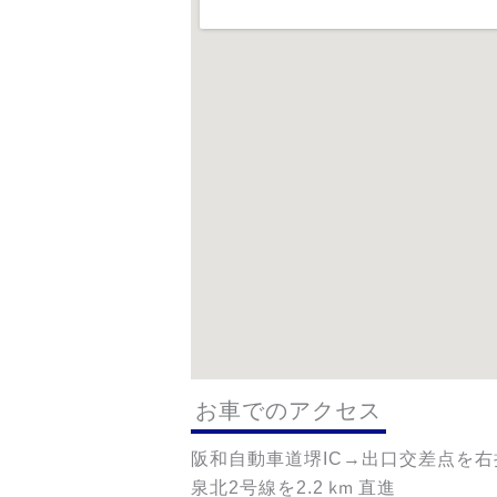
お車でのアクセス
阪和自動車道堺
→出口交差点を右
IC
泉北
号線を
km 直進
2
2.2