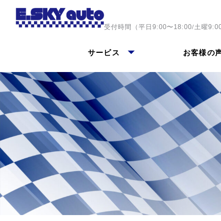
内
容
/
受付時間（平日
土曜
9:00〜18:00
9:0
を
ス
サービス
お客様の
キ
ッ
プ