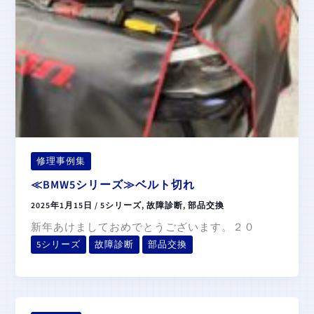
修理事例集
≪BMW5シリーズ≫ベルト切れ
2025年1月15日
/
5シリーズ
,
故障診断
,
部品交換
新年あけましておめでとうございます。２０
5シリーズ
故障診断
部品交換