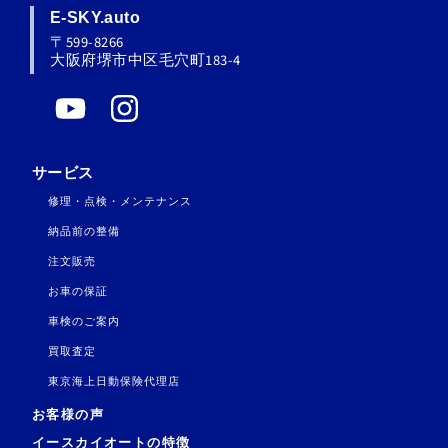
E-SKY.auto
〒599-8266
大阪府堺市中区毛穴町183-4
Y
I
o
n
u
s
サービス
t
t
修理・点検・メンテナンス
u
a
納品前の整備
b
g
注文販売
e
r
お車の保証
a
車検のご案内
m
買取査定
東京海上日動保険代理店
お客様の声
イースカイオートの特徴