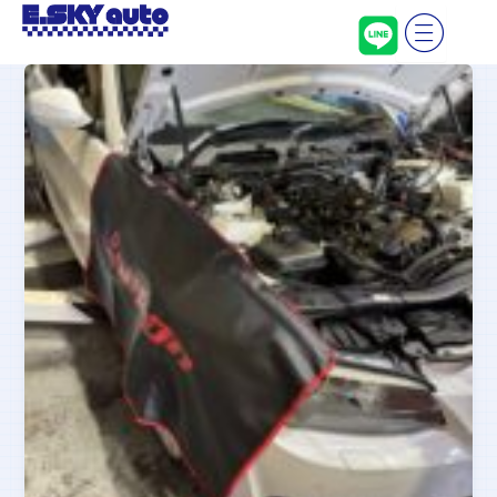
内
容
を
ス
キ
ッ
プ